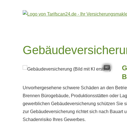
Ge­bäude­ver­si­che­r
G
KI
B
Unvorhergesehene schwere Schäden an den Betrieb
Brennen Bürogebäude, Produktionsstätten oder Lagerh
gewerblichen Ge­bäude­ver­si­che­rung schützen Si
zur Ge­bäude­ver­si­che­rung richtet sich nach Baua
Schadenrisiko Ihres Gewerbes.